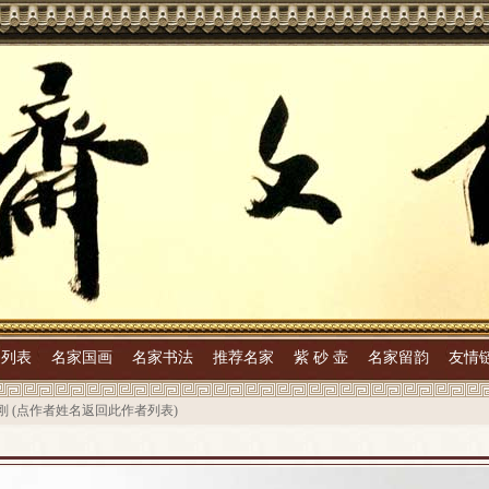
家列表
名家国画
名家书法
推荐名家
紫 砂 壶
名家留韵
友情
刚
(点作者姓名返回此作者列表)