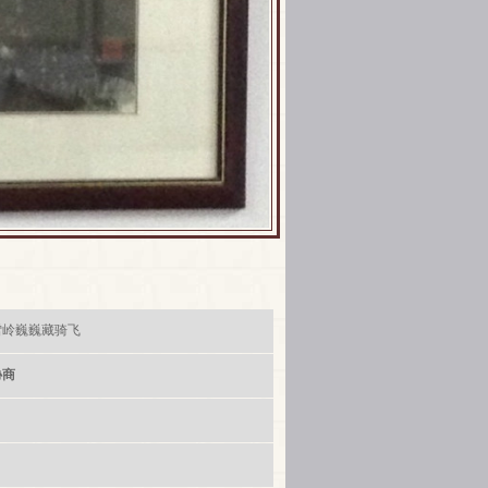
岭巍巍藏骑飞
商