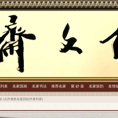
家列表
名家国画
名家书法
推荐名家
紫 砂 壶
名家留韵
友情
龄
(点作者姓名返回此作者列表)